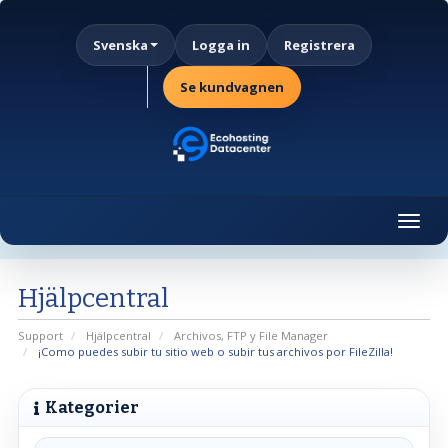
Svenska
Logga in
Registrera
Se kundvagnen
Togg
navig
Hjälpcentral
Support
Hjälpcentral
Archivos, FTP y File Manager
¡Como puedes subir tu sitio web o subir tus archivos por FileZilla!
Kategorier