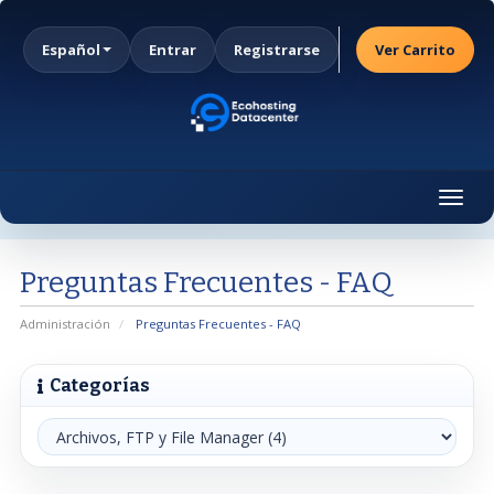
Español
Entrar
Registrarse
Ver Carrito
Togg
navig
Preguntas Frecuentes - FAQ
Administración
Preguntas Frecuentes - FAQ
Categorías