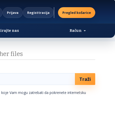
Prijava
Registtracija
Pregled košarice
irajte nas
Račun
er files
e koje Vam mogu zatrebati da pokrenete internetsku