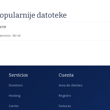
opularnije datoteke
 FTP
 datoteke: 382 kB
Servicios
Cuenta
Dominios
Area de clientes
Hosting
Registro
Carrito
Facturas