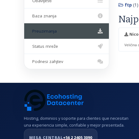
Obavijesti
ftp
(1)
Baza znanja
Najp
Preuzimanja
Nico
Veličina
Status mreže
Podnesi zahjtev
Hosting, dominios y soporte para clientes que necesitan
una experiencia simple, confiable y mejor presentada.
MESA CENTRAL
+56 2 2405 3090