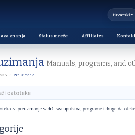
Hrvatski
Baza znanja
Status mreže
Affiliates
Kontakt
uzimanja
Manuals, programs, and oth
HMCS
Preuzimanja
toteka za preuzimanje sadrži sva uputstva, programe i druge datotek
gorije